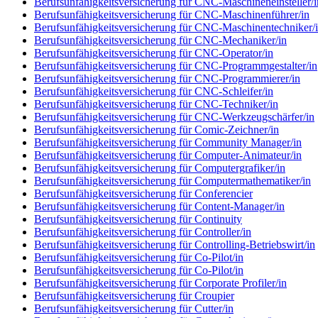
Berufsunfähigkeitsversicherung für CNC-Maschineneinsteller/i
Berufsunfähigkeitsversicherung für CNC-Maschinenführer/in
Berufsunfähigkeitsversicherung für CNC-Maschinentechniker/
Berufsunfähigkeitsversicherung für CNC-Mechaniker/in
Berufsunfähigkeitsversicherung für CNC-Operator/in
Berufsunfähigkeitsversicherung für CNC-Programmgestalter/in
Berufsunfähigkeitsversicherung für CNC-Programmierer/in
Berufsunfähigkeitsversicherung für CNC-Schleifer/in
Berufsunfähigkeitsversicherung für CNC-Techniker/in
Berufsunfähigkeitsversicherung für CNC-Werkzeugschärfer/in
Berufsunfähigkeitsversicherung für Comic-Zeichner/in
Berufsunfähigkeitsversicherung für Community Manager/in
Berufsunfähigkeitsversicherung für Computer-Animateur/in
Berufsunfähigkeitsversicherung für Computergrafiker/in
Berufsunfähigkeitsversicherung für Computermathematiker/in
Berufsunfähigkeitsversicherung für Conferencier
Berufsunfähigkeitsversicherung für Content-Manager/in
Berufsunfähigkeitsversicherung für Continuity
Berufsunfähigkeitsversicherung für Controller/in
Berufsunfähigkeitsversicherung für Controlling-Betriebswirt/in
Berufsunfähigkeitsversicherung für Co-Pilot/in
Berufsunfähigkeitsversicherung für Co-Pilot/in
Berufsunfähigkeitsversicherung für Corporate Profiler/in
Berufsunfähigkeitsversicherung für Croupier
Berufsunfähigkeitsversicherung für Cutter/in