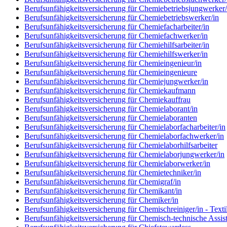
Berufsunfähigkeitsversicherung für Chemiebetriebsjungwerker/
Berufsunfähigkeitsversicherung für Chemiebetriebswerker/in
Berufsunfähigkeitsversicherung für Chemiefacharbeiter/in
Berufsunfähigkeitsversicherung für Chemiefachwerker/in
Berufsunfähigkeitsversicherung für Chemiehilfsarbeiter/in
Berufsunfähigkeitsversicherung für Chemiehilfswerker/in
Berufsunfähigkeitsversicherung für Chemieingenieur/in
Berufsunfähigkeitsversicherung für Chemieingenieure
Berufsunfähigkeitsversicherung für Chemiejungwerker/in
Berufsunfähigkeitsversicherung für Chemiekaufmann
Berufsunfähigkeitsversicherung für Chemiekauffrau
Berufsunfähigkeitsversicherung für Chemielaborant/in
Berufsunfähigkeitsversicherung für Chemielaboranten
Berufsunfähigkeitsversicherung für Chemielaborfacharbeiter/in
Berufsunfähigkeitsversicherung für Chemielaborfachwerker/in
Berufsunfähigkeitsversicherung für Chemielaborhilfsarbeiter
Berufsunfähigkeitsversicherung für Chemielaborjungwerker/in
Berufsunfähigkeitsversicherung für Chemielaborwerker/in
Berufsunfähigkeitsversicherung für Chemietechniker/in
Berufsunfähigkeitsversicherung für Chemigraf/in
Berufsunfähigkeitsversicherung für Chemikant/in
Berufsunfähigkeitsversicherung für Chemiker/in
Berufsunfähigkeitsversicherung für Chemischreiniger/in - Texti
Berufsunfähigkeitsversicherung für Chemisch-technische Assis