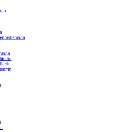
r/in
in
enbediener/in
er/in
ter/in
ler/in
eur/in
n
n
in