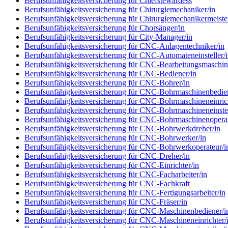
Berufsunfähigkeitsversicherung für Chiefstewardess
Berufsunfähigkeitsversicherung für Chirurgiemechaniker/in
Berufsunfähigkeitsversicherung für Chirurgiemechanikermeiste
Berufsunfähigkeitsversicherung für Chorsänger/in
Berufsunfähigkeitsversicherung für City-Manager/in
Berufsunfähigkeitsversicherung für CNC-Anlagentechniker/in
Berufsunfähigkeitsversicherung für CNC-Automateneinsteller/
Berufsunfähigkeitsversicherung für CNC-Bearbeitungsmaschin
Berufsunfähigkeitsversicherung für CNC-Bediener/in
Berufsunfähigkeitsversicherung für CNC-Bohrer/in
Berufsunfähigkeitsversicherung für CNC-Bohrmaschinenbedien
Berufsunfähigkeitsversicherung für CNC-Bohrmaschineneinrich
Berufsunfähigkeitsversicherung für CNC-Bohrmaschineneinstel
Berufsunfähigkeitsversicherung für CNC-Bohrmaschinenoperat
Berufsunfähigkeitsversicherung für CNC-Bohrwerkdreher/in
Berufsunfähigkeitsversicherung für CNC-Bohrwerker/in
Berufsunfähigkeitsversicherung für CNC-Bohrwerkoperateur/i
Berufsunfähigkeitsversicherung für CNC-Dreher/in
Berufsunfähigkeitsversicherung für CNC-Einrichter/in
Berufsunfähigkeitsversicherung für CNC-Facharbeiter/in
Berufsunfähigkeitsversicherung für CNC-Fachkraft
Berufsunfähigkeitsversicherung für CNC-Fertigungsarbeiter/in
Berufsunfähigkeitsversicherung für CNC-Fräser/in
Berufsunfähigkeitsversicherung für CNC-Maschinenbediener/i
Berufsunfähigkeitsversicherung für CNC-Maschineneinrichter/