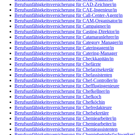
Berufsunfähigkeitsversicherung für CAD-Zeichner/in
Berufsunfähigkeitsversicherung für CAE-Ingenieur/in
Berufsunfähigkeitsversicherung für Call-Center-Agent/in
Berufsunfähigkeitsversicherung für CAM-Organisator/in
Berufsunfähigkeitsversicherung für Campaigner/in
Berufsunfähigkeitsversicherung für Casting-Direktor/in
Berufsunfähigkeitsversicherung für Catamaranlehrer/in
Berufsunfähigkeitsversicherung für Category Manager/in
Berufsunfähigkeitsversicherung für Cateringagent/in
Berufsunfähigkeitsversicherung für Catering-Manager
Berufsunfähigkeitsversicherung für Checkkapitän/in
Berufsunfähigkeitsversicherung für Chefärzte
Berufsunfähigkeitsversicherung für Chefarztsekretär
Berufsunfähigkeitsversicherung für Chefassistenten
Berufsunfähigkeitsversicherung für Chef-Controller/in
Berufsunfähigkeitsversicherung für Chefflugingenieure
Berufsunfähigkeitsversicherung für Chefkellner/in
Berufsunfähigkeitsversicherung für Chefkoch
Berufsunfähigkeitsversicherung für Chefköchin
Berufsunfähigkeitsversicherung für Chefredakteure
Berufsunfähigkeitsversicherung für Chefsekretäre
Berufsunfähigkeitsversicherung für Chemiearbeiter/in
Berufsunfähigkeitsversicherung für Chemiearbeiter/in
Berufsunfähigkeitsversicherung für Chemieassistenten
Berufsunfähigkeitsversicherung für Chemiebetriebsfachwerker/