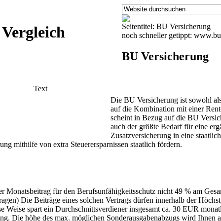
Seitentitel: BU Versicherung
 Vergleich
noch schneller getippt: www.bu
BU Versicherung
Die BU Versicherung ist sowohl als
auf die Kombination mit einer Re
scheint in Bezug auf die BU Versic
auch der größte Bedarf für eine erg
Zusatzversicherung in eine staatlic
ung mithilfe von extra Steuerersparnissen staatlich fördern.
Monatsbeitrag für den Berufsunfähigkeitsschutz nicht 49 % am Gesamtb
gen) Die Beiträge eines solchen Vertrags dürfen innerhalb der Höchst
e Weise spart ein Durchschnittsverdiener insgesamt ca. 30 EUR monatl
ung. Die höhe des max. möglichen Sonderausgabenabzugs wird Ihnen aus