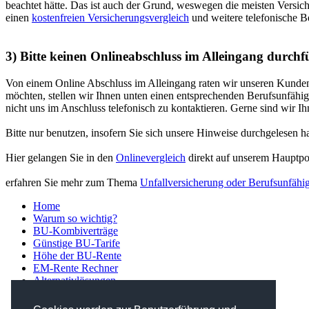
beachtet hätte. Das ist auch der Grund, weswegen die meisten Versic
einen
kostenfreien Versicherungsvergleich
und weitere telefonische Be
3) Bitte keinen Onlineabschluss im Alleingang durch
Von einem Online Abschluss im Alleingang raten wir unseren Kunden ge
möchten, stellen wir Ihnen unten einen entsprechenden Berufsunfähi
nicht uns im Anschluss telefonisch zu kontaktieren. Gerne sind wir Ih
Bitte nur benutzen, insofern Sie sich unsere Hinweise durchgelesen h
Hier gelangen Sie in den
Onlinevergleich
direkt auf unserem Hauptport
erfahren Sie mehr zum Thema
Unfallversicherung oder Berufsunfähig
Home
Warum so wichtig?
BU-Kombiverträge
Günstige BU-Tarife
Höhe der BU-Rente
EM-Rente Rechner
Alternativlösungen
Ratgeber und Tipps
Gesundheitscheck