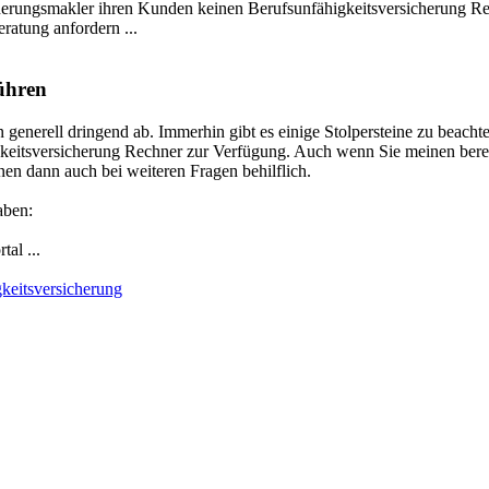
herungsmakler ihren Kunden keinen Berufsunfähigkeitsversicherung Rec
ratung anfordern ...
führen
nerell dringend ab. Immerhin gibt es einige Stolpersteine zu beachten
gkeitsversicherung Rechner zur Verfügung. Auch wenn Sie meinen berei
nen dann auch bei weiteren Fragen behilflich.
aben:
al ...
keitsversicherung